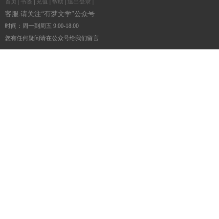
首页
|
书签
|
充值
|
帮助
|
退出登录
|
客服:请关注“有梦文学”公众号
时间：周一到周五 9:00-18:00
您有任何疑问请在公众号给我们留言