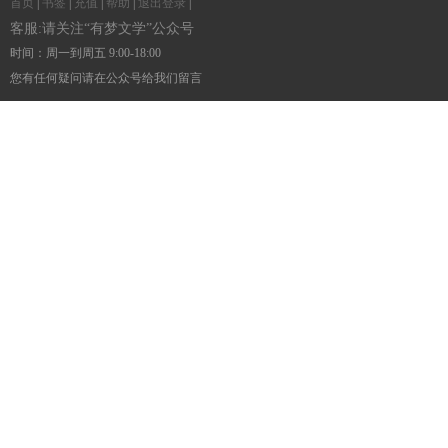
首页
|
书签
|
充值
|
帮助
|
退出登录
|
客服:请关注“有梦文学”公众号
时间：周一到周五 9:00-18:00
您有任何疑问请在公众号给我们留言