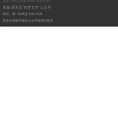
首页
|
书签
|
充值
|
帮助
|
退出登录
|
客服:请关注“有梦文学”公众号
时间：周一到周五 9:00-18:00
您有任何疑问请在公众号给我们留言