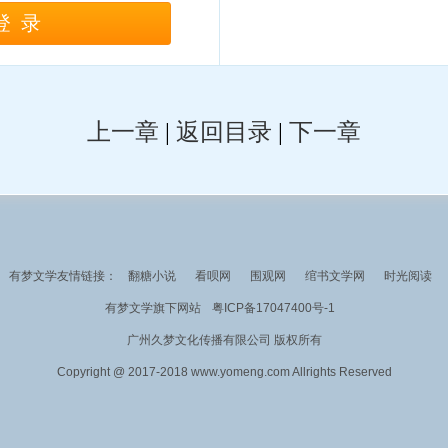
登录
上一章
|
返回目录
|
下一章
有梦文学友情链接：
翻糖小说
看呗网
围观网
绾书文学网
时光阅读
有梦文学旗下网站
粤ICP备17047400号-1
广州久梦文化传播有限公司 版权所有
Copyright @ 2017-2018 www.yomeng.com Allrights Reserved