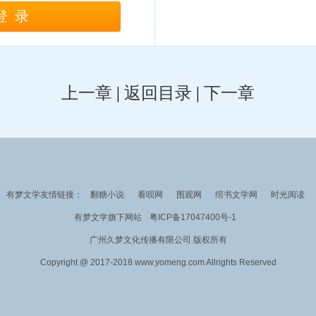
登录
上一章
|
返回目录
|
下一章
有梦文学友情链接：
翻糖小说
看呗网
围观网
绾书文学网
时光阅读
有梦文学旗下网站
粤ICP备17047400号-1
广州久梦文化传播有限公司 版权所有
Copyright @ 2017-2018 www.yomeng.com Allrights Reserved