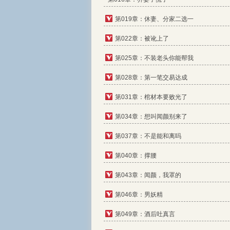
第019章：休妻、分家二选一
第022章：被讹上了
第025章：不装老头你能帮我
第028章：第一笔交易达成
第031章：棺材本要败光了
第034章：想叫闻颜别来了
第037章：不是能和离吗
第040章：撑腰
第043章：闻颜，我罩的
第046章：男妖精
第049章：酒后吐真言