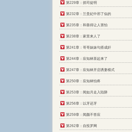
第229章：抓司徒明
第232章：兰贵妃中邪了似的
第235章：和善得让人害怕
第238章：家里来人了
第241章：哥哥妹妹勾搭成奸
第244章：应知林茶起来了
第247章：应知林开启诱妻模式
第250章：应知林怕疼
第253章：闻如月走入陷阱
第256章：以牙还牙
第259章：闻颜不答应
第262章：自投罗网