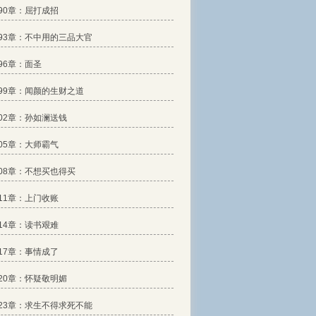
90章：屈打成招
93章：不中用的三品大官
96章：面圣
99章：闻颜的生财之道
02章：孙如澜送钱
05章：大师霸气
08章：不想买也得买
11章：上门收账
14章：读书艰难
17章：事情成了
20章：怀疑敬明媚
23章：求生不得求死不能