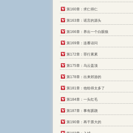
第160章：求仁得仁
第163章：谣言的源头
第166章：养出一个白眼狼
第169章：连番诘问
第172章：罪行累累
第175章：乌云盖顶
第178章：出来郊游的
第181章：他给得太多了
第184章：一头红毛
第187章：事有蹊跷
第190章：再干票大的