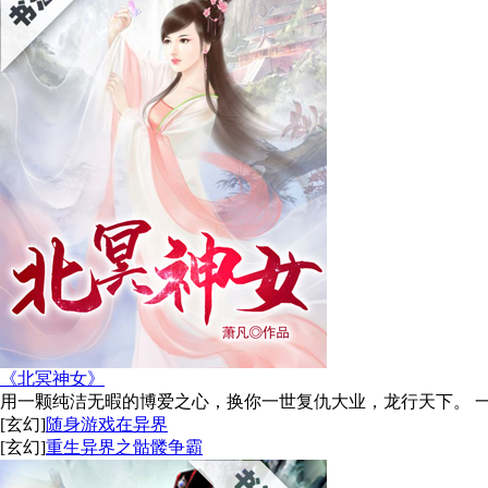
《北冥神女》
用一颗纯洁无暇的博爱之心，换你一世复仇大业，龙行天下。 
[玄幻]
随身游戏在异界
[玄幻]
重生异界之骷髅争霸